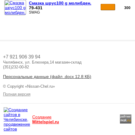
Смазка шрус100 g молибден.
79-431
300
SWAG
+7 921 906 39 94
Челябинск, ул. Блюхера,14 магазин-склад
(351)232-00-82
Персональные данные (файл .docx 12.8 КБ)
© Copyright «Nissan-Chel.ru»
Полная версия
Создание
Mittelspiel.ru