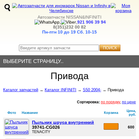
Автозапчасти NISSAN&INFINITI
,
,
921 906 39 94
8(351)232 00 82
Пн-птн 10 до 19
Сб. 10-15
ПОИСК
ВЫБЕРИТЕ СТРАНИЦУ..
Привода
Каталог запчастей
→
Каталог INFINITI
→
S50 2004-
→ Привода
Сортировка:
по порядку
,
по цене
Цена,
Фото
Название
Корзина
руб.
Пыльник шруса внутренний
39741-CG026
600
TENACITY