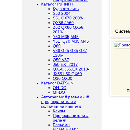
Каталог INFINITI
Куда что лить
S50 2004-
S51 QX70 2008-
QX56 JA60
Z62 QX80 QX56
Систе
2010-
Y50 M35,M45
Y51=Q70 M35,M45
Q60
V36 G25,G35,G37
1206-
Q50 V37
J50,EX -2017
QX50,J55,EX 2018-
JX35 L50 QX60
Q30 QX30
Каталог DATSUN
ON-DO
П
MI-DO
Автокрепёж # разъемы #
предохранители #
колпачки на ниппель
Клипы
Предохранители #
реле #
Разъёмы
H7,H4,H8,H11,