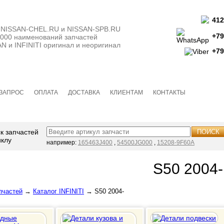
412
н NISSAN-CHEL.RU и NISSAN-SPB.RU
+79
олее 7000 наименований запчастей
NFINITI оригинал и неоригинал
+79
-ЗАПРОС
ОПЛАТА
ДОСТАВКА
КЛИЕНТАМ
КОНТАКТЫ
ПОИСК
например:
165463J400
,
54500JG000
,
15208-9F60A
S50 2004-
пчастей
→
Каталог INFINITI
→ S50 2004-