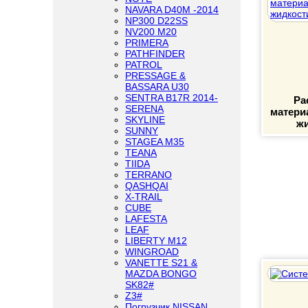
NAVARA D40M -2014
NP300 D22SS
NV200 M20
PRIMERA
PATHFINDER
PATROL
PRESSAGE &
BASSARA U30
SENTRA B17R 2014-
Ра
SERENA
матери
SKYLINE
жи
SUNNY
STAGEA M35
TEANA
TIIDA
TERRANO
QASHQAI
X-TRAIL
CUBE
LAFESTA
LEAF
LIBERTY M12
WINGROAD
VANETTE S21 &
MAZDA BONGO
SK82#
Z3#
Погрузчик NISSAN