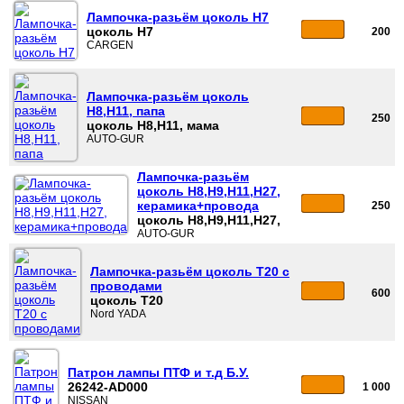
Лампочка-разьём цоколь H7
цоколь H7
200
CARGEN
Лампочка-разьём цоколь
H8,H11, папа
250
цоколь H8,H11, мама
AUTO-GUR
Лампочка-разьём
цоколь H8,H9,H11,H27,
керамика+провода
250
цоколь H8,H9,H11,H27,
AUTO-GUR
Лампочка-разьём цоколь T20 с
проводами
600
цоколь T20
Nord YADA
Патрон лампы ПТФ и т.д Б.У.
26242-AD000
1 000
NISSAN