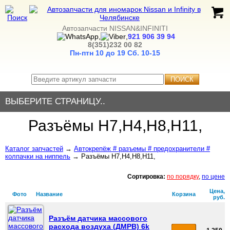
Автозапчасти NISSAN&INFINITI
,
,
921 906 39 94
8(351)232 00 82
Пн-птн 10 до 19
Сб. 10-15
ПОИСК
ВЫБЕРИТЕ СТРАНИЦУ..
Разъёмы H7,H4,H8,H11,
Каталог запчастей
→
Автокрепёж # разъемы # предохранители #
колпачки на ниппель
→ Разъёмы H7,H4,H8,H11,
Сортировка:
по порядку
,
по цене
Цена,
Фото
Название
Корзина
руб.
Разъём датчика массового
расхода воздуха (ДМРВ) 6k