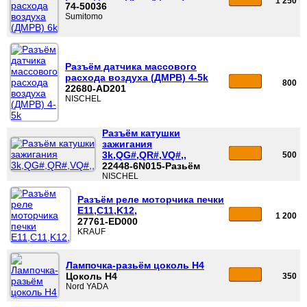
1 250
74-50036
Sumitomo
Разъём датчика массового
расхода воздуха (ДМРВ) 4-5k
800
22680-AD201
NISCHEL
Разъём катушки
зажигания
3k,QG#,QR#,VQ#,,
500
22448-6N015-Разьём
NISCHEL
Разъём реле моторчика печки
E11,C11,K12,
1 200
27761-ED000
KRAUF
Лампочка-разьём цоколь H4
Цоколь H4
350
Nord YADA