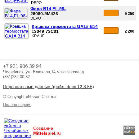
DEPO
Фара B14,FL,98-
26060-9M426
5 250
DEPO
Крышка термостата GA1# B14
13049-73C01
2 200
KRAUF
+7 921 906 39 94
Челябинск, ул. Блюхера,14 магазин-склад
(351)232-00-82
Персональные данные (файл .docx 12.8 КБ)
© Copyright «Nissan-Chel.ru»
Полная версия
Создание
Mittelspiel.ru