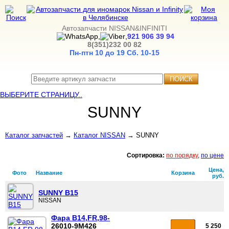
Автозапчасти NISSAN&INFINITI
,
,
921 906 39 94
8(351)232 00 82
Пн-птн 10 до 19
Сб. 10-15
ПОИСК
ВЫБЕРИТЕ СТРАНИЦУ..
SUNNY
Каталог запчастей
→
Каталог NISSAN
→ SUNNY
Сортировка:
по порядку
,
по цене
Цена,
Фото
Название
Корзина
руб.
SUNNY B15
NISSAN
Фара B14,FR,98-
26010-9M426
5 250